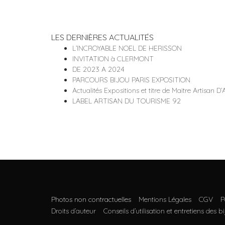
LES DERNIÈRES ACTUALITÉS
L’INCROYABLE NOEL DE HERISSON
INVITATION à CLERMONT
DE 2023 A 2024
PARCOURS BIJOU PARIS EXPOSITION
Actualités Expositions et titre de Maitre Artisan D’
LABEL ARTISAN DU TOURISME 92
Photos non contractuelles
Mentions Légales
CGV
P
Droits d’auteur
Conseils d’utilisation et entretiens des b