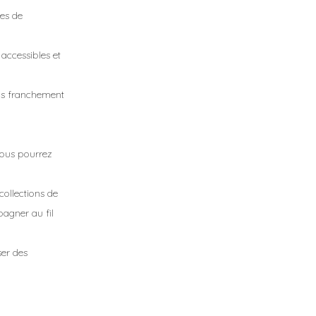
ces de
 accessibles et
ns franchement
vous pourrez
collections de
pagner au fil
er des