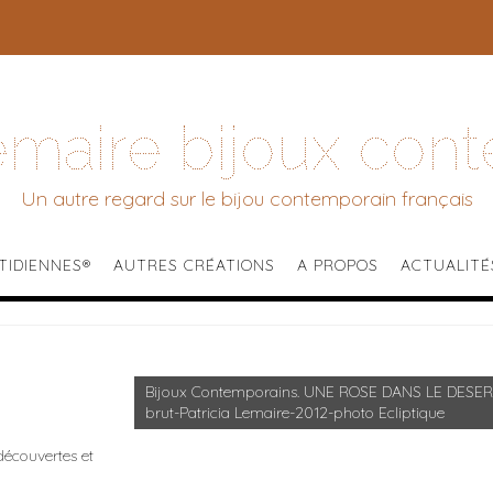
Lemaire bijoux con
Un autre regard sur le bijou contemporain français
TIDIENNES®
AUTRES CRÉATIONS
A PROPOS
ACTUALITÉ
Bijoux Contemporains. UNE ROSE DANS LE DESERT
brut-Patricia Lemaire-2012-photo Ecliptique
 découvertes et