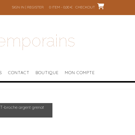
SIGN IN | REGISTER
0 ITEM - 0,00 €
CHECKOUT
temporains
S
CONTACT
BOUTIQUE
MON COMPTE
-broche argent grenat