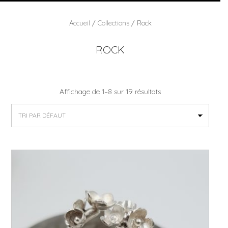
septembre – 30 septembre
Venise Italie
Accueil
/
Collections
/ Rock
Les AUDACIEUSES – septembre octobre
novembre
ROCK
Vichy – fer à cheval – 19 Pl. de la Source de
l’Hôpital
Affichage de 1–8 sur 19 résultats
FERMER