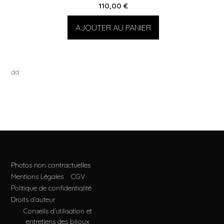
110,00
€
AJOUTER AU PANIER
dd
Photos non contractuelles
Mentions Légales
CGV
Politique de confidentialité
Droits d’auteur
Conseils d’utilisation et
entretiens des bijoux