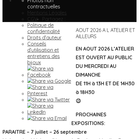
Photos non
contractuelles
Mentions Légales
CGV
Partagez :
Politique de
AOUT 2026 A L ATELIER ET
confidentialité
AILLEURS
Droits d’auteur
Conseils
EN AOUT 2026 L’ATELIER
d’utilisation et
entretiens des
EST OUVERT AU PUBLIC
bijoux
DU MERCREDI AU
DIMANCHE
DE 11H à 13H ET DE 14H30
à 18H30
😉
PROCHAINES
EXPOSITIONS:
PARAITRE – 7 juillet – 26 septembre