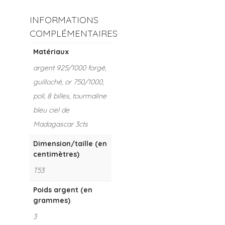
INFORMATIONS
COMPLÉMENTAIRES
Matériaux
argent 925/1000 forgé,
guilloché, or 750/1000,
poli, 8 billes, tourmaline
bleu ciel de
Madagascar 3cts
Dimension/taille (en
centimètres)
T53
Poids argent (en
grammes)
3