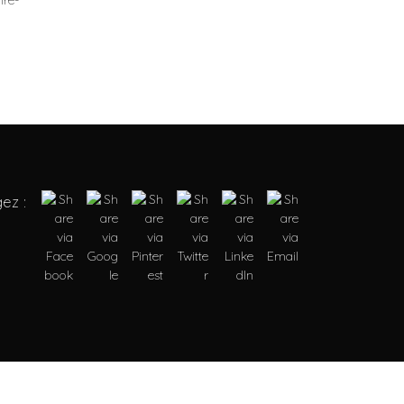
re-
ez :