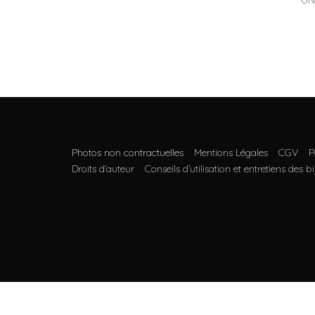
UN
Photos non contractuelles
Mentions Légales
CGV
P
Droits d’auteur
Conseils d’utilisation et entretiens des b