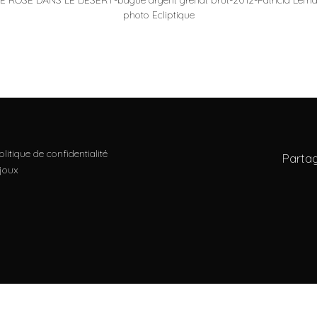
E ROSE DANS LE DESERT-bague argent grenat brut-2012-Patricia Lemai
photo Ecliptique
olitique de confidentialité
Partag
ijoux