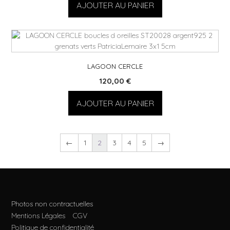
AJOUTER AU PANIER
LAGOON CERCLE
120,00
€
AJOUTER AU PANIER
←
1
2
3
4
5
→
Photos non contractuelles
Mentions Légales
CGV
Politique de confidentialité