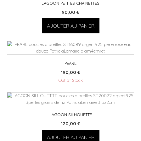
LAGOON PETITES CHAINETTES
90,00
€
AJOUTER AU PANIER
PEARL
190,00
€
Out of Stock
LAGOON SILHOUETTE
120,00
€
AJOUTER AU PANIER